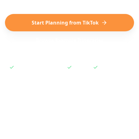
Start Planning from TikTok
Browse Example Itineraries
No subscription required
Free to try
Works instantly
How to Plan a Trip from
TikTok