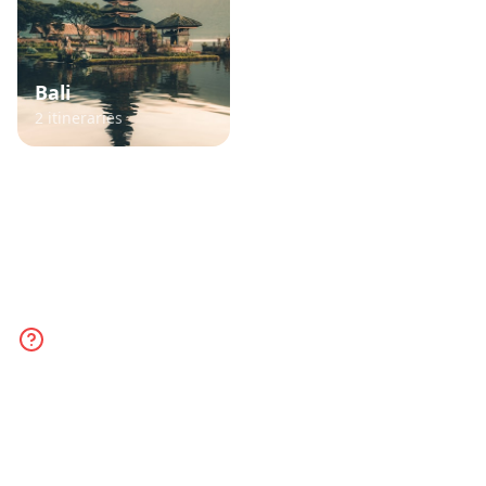
Bali
France
2
itineraries
3
itineraries
TikTok Travel Planner FAQ
Everything you need to know about planning
trips from TikTok