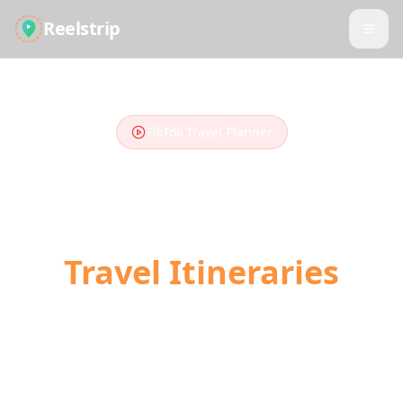
Reelstrip
TikTok Travel Planner
Turn TikTok Videos
into
Travel Itineraries
Stop scrolling, start traveling. Our AI
converts your saved TikTok travel videos into
day-by-day trip plans with locations,
directions, and booking links.