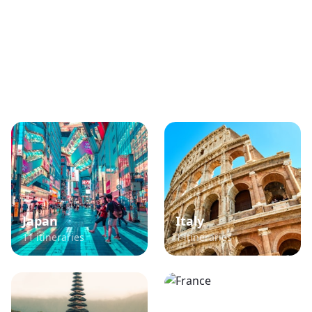
Popular TikTok Travel
Destinations
Explore itineraries curated from viral TikTok
content
Japan
Italy
11
itineraries
1
itineraries