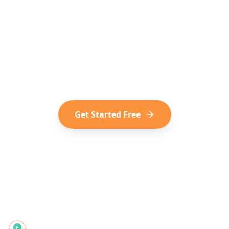
TikToks into Trips?
Join thousands of travelers who plan
their trips from viral TikTok content.
Start for free, no subscription
required.
Get Started Free