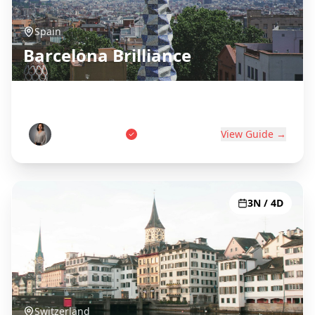
Spain
Barcelona Brilliance
Gaudí, Beaches & Catalan Culture
Carlos Martinez
View Guide →
3N / 4D
Switzerland