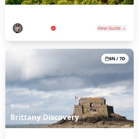
World's Wine Capital
Pierre Dubois
View Guide →
6N / 7D
France
Brittany Discovery
Celtic Coast & Medieval Towns