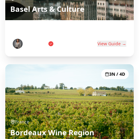
Basel Arts & Culture
Swiss Art Capital on Three Borders
Anna Weber
View Guide →
3N / 4D
France
Bordeaux Wine Region