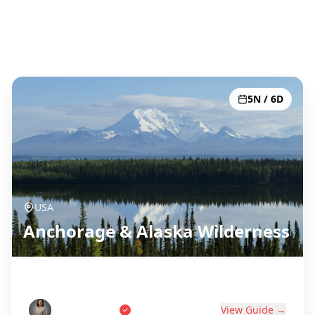
Все 51 направлений
5N / 6D
USA
Anchorage & Alaska Wilderness
Last Frontier Adventure
Tom Anderson
View Guide →