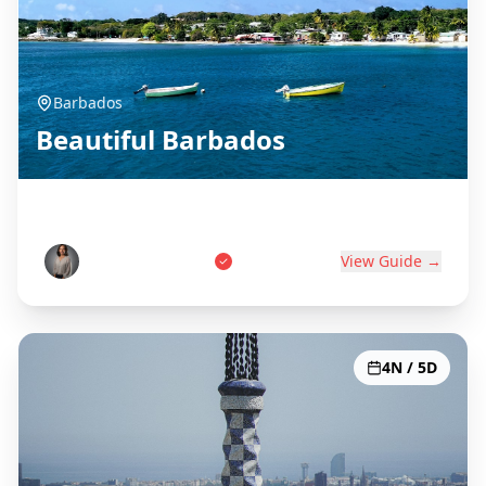
Barbados
Beautiful Barbados
Birthplace of Rum
Marcus Thompson
View Guide →
4N / 5D