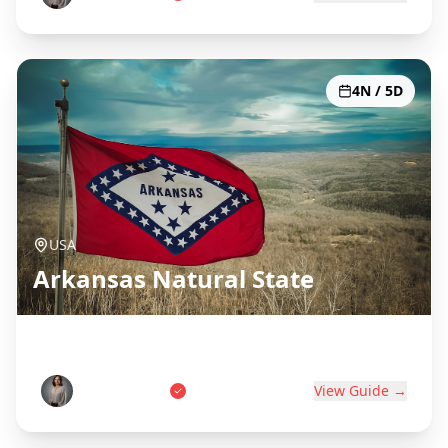
4N / 5D
USA
Arkansas Natural State
Hot Springs, Ozarks & Diamonds
Sarah Johnson
View Guide →