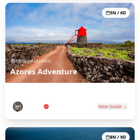
5N / 6D
Portugal (Azores)
Azores Adventure
Portugal's Atlantic Paradise
Ana Costa
View Guide →
8N / 9D