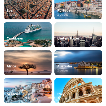
Spain
Portugal
2
guides
2
guides
Caribbean
United States
4
guides
9
guides
Africa
Australia
4
guides
2
guides
Greece
Italy
1
guide
1
guide