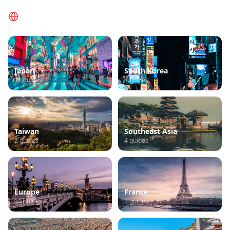
Просмотр по регионам
Japan
South Korea
11
guides
4
guides
Taiwan
Southeast Asia
2
guides
4
guides
Europe
France
11
guides
3
guides