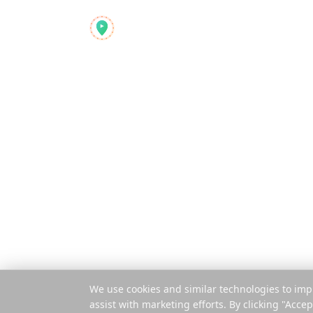
ผลิตภัณฑ์
Reelstrip
ฟีเจอร์
เครื่องมือวางแผนท่องเที่ยว
ครบวงจรสำหรับนักเดินทาง
วิธีการใช้งาน
ยุคใหม่
จ่ายต่อทริป
แอปมือถือ
ส่วนขยาย
© 2025 Reelstrip.
สงวนลิขสิทธิ์
We use cookies and similar technologies to imp
assist with marketing efforts. By clicking "Accep