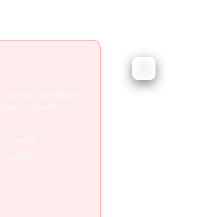
Roadtripp
Road trip planning
Roadtrippers specialize
s, and YouTube Shorts
helping you discover st
I-powered location
excellent for road trips
media content or work w
 just road trips
Specialized for road tr
am content
Excellent route discove
Gas and RV-specific am
Strong US road trip co
s