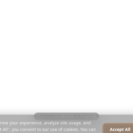
ค้นพบ
บริษัท
คู่มือท่องเที่ยว
เกี่ยวกับเรา
บล็อก
ร่วมงานกับเร
เปรียบเทียบ
สื่อมวลชน
ตัววางแผน Instagram
พาร์ทเนอร์
ศูนย์ช่วยเหลือ
ติดต่อ
Photo by
Luca Micheli
on
Unsplash
rove your experience, analyze site usage, and
t All", you consent to our use of cookies. You can
Accept All