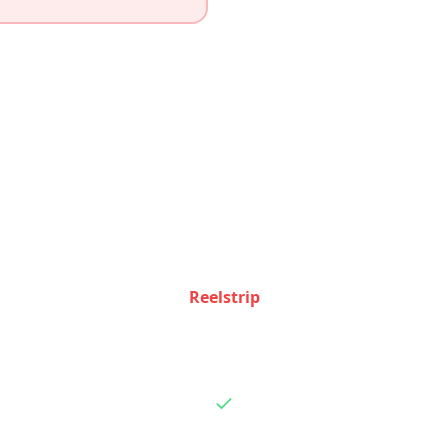
Feature Comparison
how Reelstrip and
Roadtrippers
stack up feature by f
Reelstrip
Basic