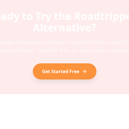
ady to Try the
Roadtripp
Alternative?
sands of travelers who plan trips from their saved T
nstagram Reels. Start for free, no subscription require
Get Started Free