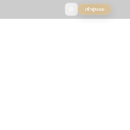
เข้าสู่ระบบ
ppers
see why travelers
strip.