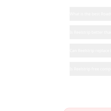
What is the best Roadt
Is Reelstrip better th
Can Reelstrip replace
Is Reelstrip free com