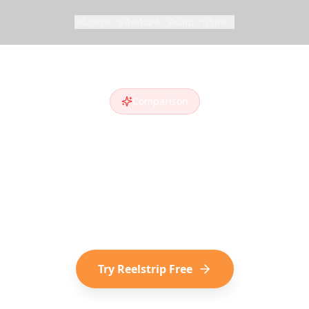
หน้าแรก
ผลิตภัณฑ์
ค้นพบ
บริษัท
Comparison
trip vs
Roadtri
adtrippers
alternative
? Compare features and 
iscover destinations on social media choose Reel
Try Reelstrip Free