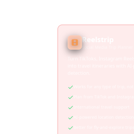
Reelstrip
Social Media Trip Planner
Turn TikToks, Instagram Reel
into travel itineraries with A
detection.
Works for any type of trip, not
Plan from TikTok and Instagr
International travel support
AI-powered location detection
Better for fly-and-explore trip