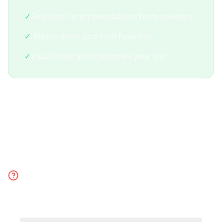
✓
Real-time recommendations from travelers
✓
Hidden gems and local favorites
✓
Visual inspiration becomes your trip
Frequently Asked
Questions