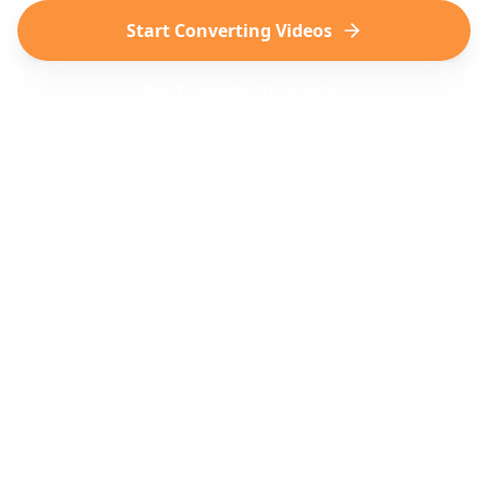
Start Converting Videos
See Example Itineraries
TikTok
การค้นพบการเดินทางไวรัล
Instagram
Reels การเดินทางที่สวยงาม
YouTube
Shorts และ vlog การเดินทาง