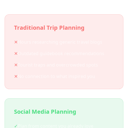
Traditional Trip Planning
✕
Hours researching generic travel blogs
✕
Outdated guidebook recommendations
✕
Tourist traps and overcrowded spots
✕
No connection to what inspired you
Social Media Planning
✓
Plan from content you already love