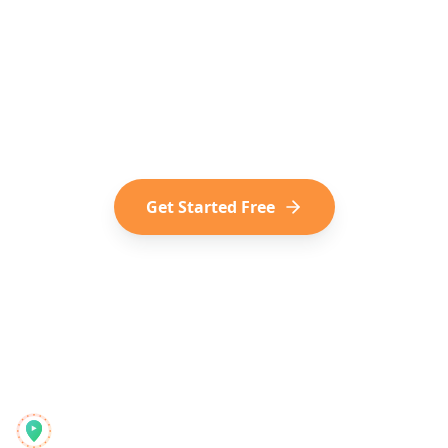
Media into Travel?
Join the modern way of trip planning.
Convert your saved TikToks, Reels,
and Shorts into your next adventure.
Get Started Free
Reelstrip