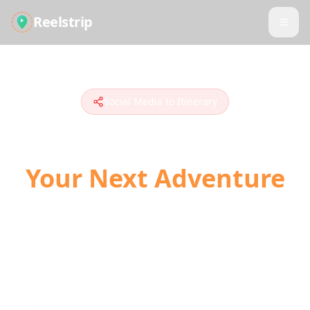
Reelstrip
Social Media to Itinerary
Turn Social Media into
Your Next Adventure
The modern way to plan travel. Convert
TikToks, Instagram Reels, and YouTube
Shorts into actionable day-by-day itineraries
with AI-powered location detection.