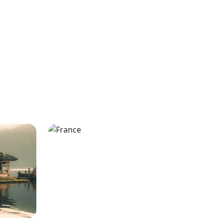
tions
France
3
itineraries