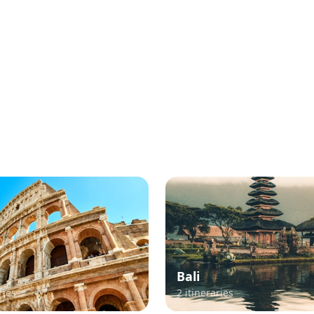
lar TikTok Travel Destina
Explore itineraries curated from viral TikTok content
Bali
ries
2
itineraries