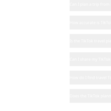
Can I plan a trip from
How accurate is TikTo
Is the TikTok travel p
Can I share my TikTok-
How do I find travel T
Does the TikTok plann