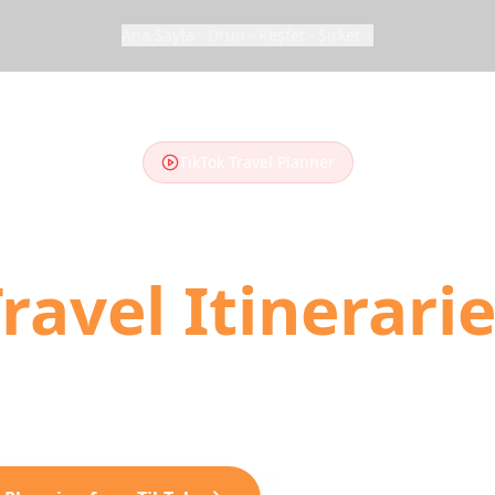
Ana Sayfa
Ürün
Keşfet
Şirket
TikTok Travel Planner
 TikTok Videos
ravel Itinerari
tart traveling. Our AI converts your saved TikTok 
ay trip plans with locations, directions, and booki