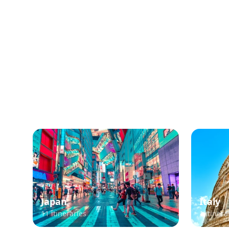
Popu
Japan
Italy
11
itineraries
1
itinera