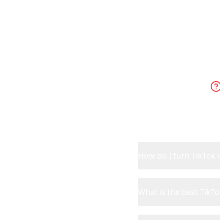
Ever
How do I turn TikTok v
What is the best TikTo