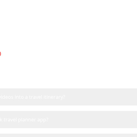
TikTok Travel Planner F
ything you need to know about planning trips from T
ideos into a travel itinerary?
k travel planner app?