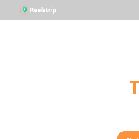
Reelstrip
Turn
T
Stop scrolling, s
day-by-d