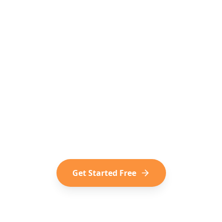
dy to Turn TikToks into Tr
s of travelers who plan their trips from viral TikTok 
for free, no subscription required.
Get Started Free