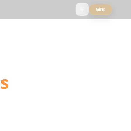
Giriş
 into
es
travel videos into
ng links.