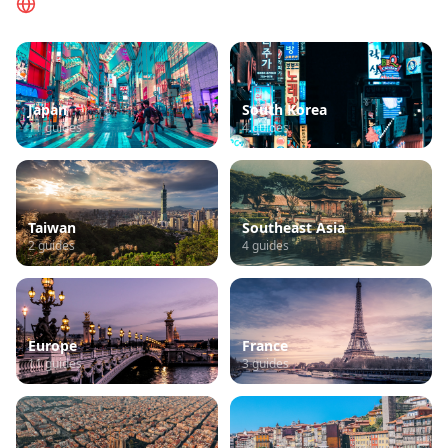
Browse by Region
Japan
South Korea
11
guides
4
guides
Taiwan
Southeast Asia
2
guides
4
guides
Europe
France
11
guides
3
guides