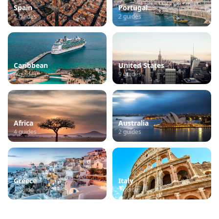
Spain
Portugal
2
guides
2
guides
Caribbean
United States
4
guides
9
guides
Africa
Australia
4
guides
2
guides
Greece
Italy
1
guide
1
guide