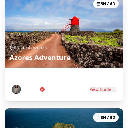
5N / 6D
Portugal (Azores)
Azores Adventure
Portugal's Atlantic Paradise
Ana Costa
View Guide →
8N / 9D