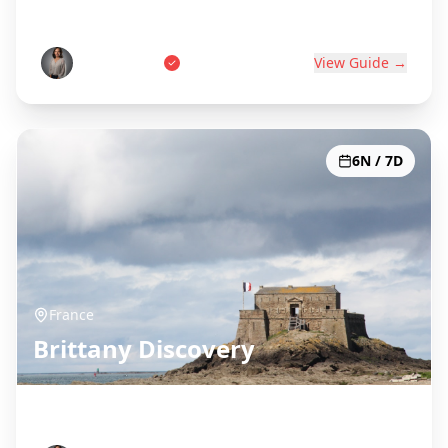
World's Wine Capital
Pierre Dubois
View Guide →
6N / 7D
France
Brittany Discovery
Celtic Coast & Medieval Towns