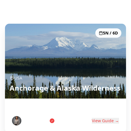
Усі 51 напрямків
5N / 6D
USA
Anchorage & Alaska Wilderness
Last Frontier Adventure
Tom Anderson
View Guide →