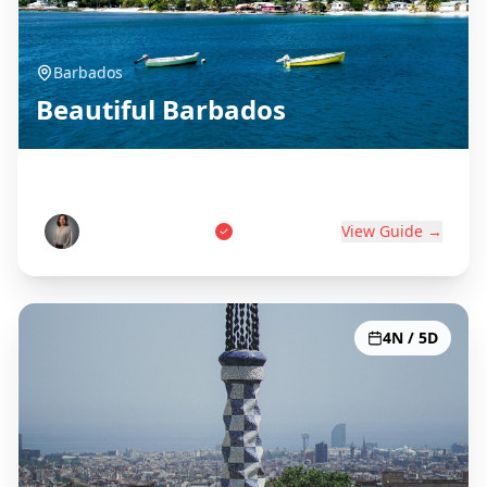
Barbados
Beautiful Barbados
Birthplace of Rum
Marcus Thompson
View Guide →
4N / 5D