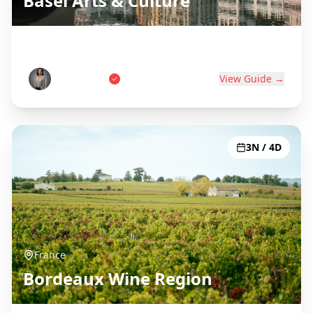
Basel Arts & Culture
Swiss Art Capital on Three Borders
Anna Weber
View Guide →
3N / 4D
France
Bordeaux Wine Region