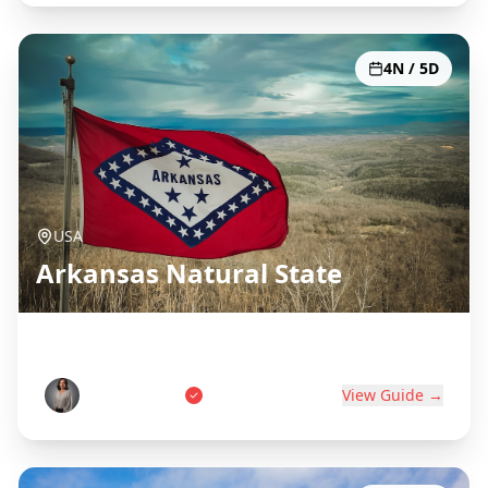
4N / 5D
USA
Arkansas Natural State
Hot Springs, Ozarks & Diamonds
Sarah Johnson
View Guide →