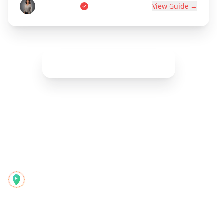
Marie Dupont
View Guide →
Show More (
42
remaining)
Reelstrip
Універсальний планувальник подорожей для сучасних
мандрівників