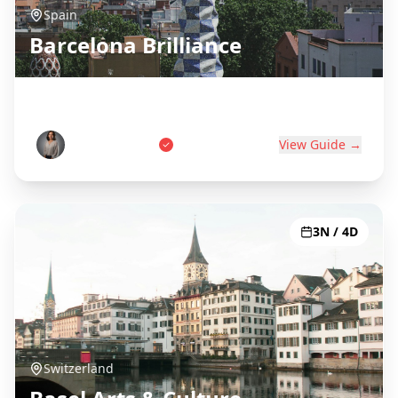
Spain
Barcelona Brilliance
Gaudí, Beaches & Catalan Culture
Carlos Martinez
View Guide →
3N / 4D
Switzerland