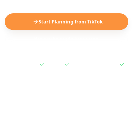
Start Planning from TikTok
Browse Example Itineraries
Works instantly
Free to try
No subscription required
How to Plan a Trip from
TikTok