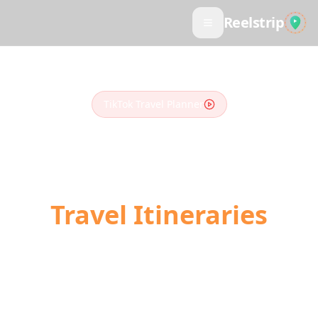
Reelstrip
TikTok Travel Planner
Turn TikTok Videos
into
Travel Itineraries
Stop scrolling, start traveling. Our AI
converts your saved TikTok travel videos into
day-by-day trip plans with locations,
directions, and booking links.