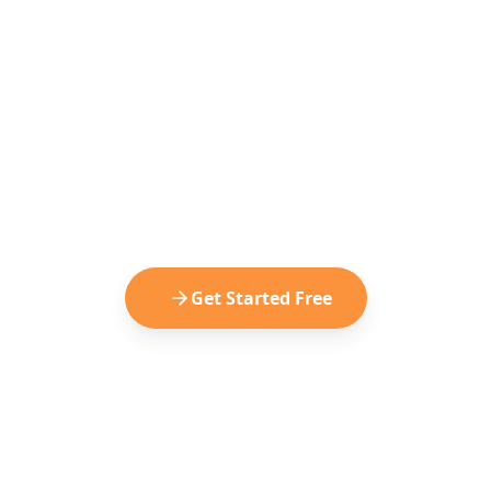
Ready to Turn
TikToks into Trips?
Join thousands of travelers who plan
their trips from viral TikTok content.
Start for free, no subscription
required.
Get Started Free