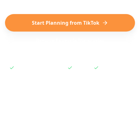
Start Planning from TikTok
Browse Example Itineraries
No subscription required
Free to try
Works instantly
How to Plan a Trip from
TikTok