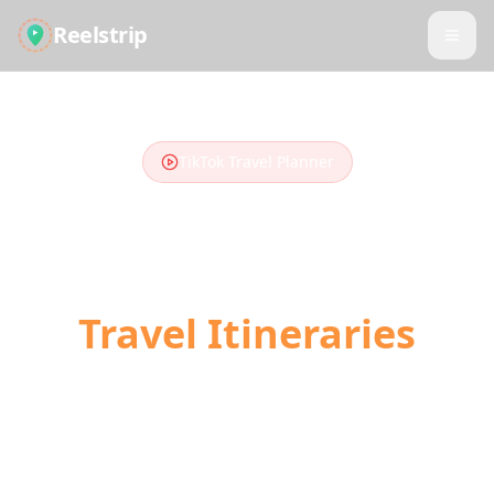
Reelstrip
TikTok Travel Planner
Turn TikTok Videos
into
Travel Itineraries
Stop scrolling, start traveling. Our AI
converts your saved TikTok travel videos into
day-by-day trip plans with locations,
directions, and booking links.