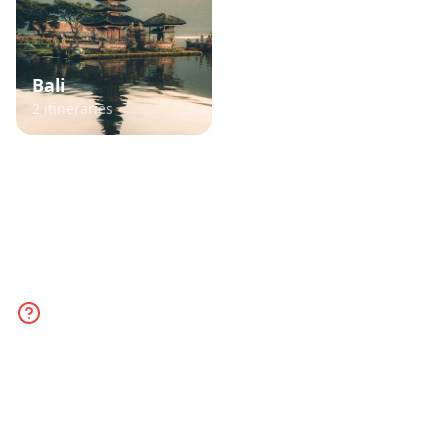
Bali
France
2
itineraries
3
itineraries
TikTok Travel Planner FAQ
Everything you need to know about planning
trips from TikTok