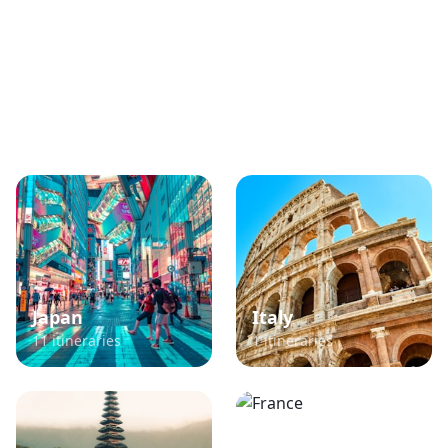
Popular TikTok Travel
Destinations
Explore itineraries curated from viral TikTok
content
Japan
Italy
11
itineraries
1
itineraries