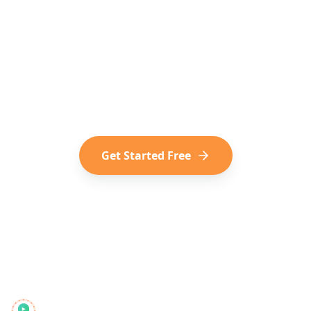
TikToks into Trips?
Join thousands of travelers who plan
their trips from viral TikTok content.
Start for free, no subscription
required.
Get Started Free