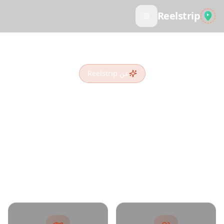
Reelstrip
عن Reelstrip
نحوّل الإلهام إلى مغامرة
نعيد تصور تخطيط السفر لجيل التواصل الاجتماعي.
Reels و TikToks و Shorts المحفوظة تستحق أن تصبح
مغامرات حقيقية.