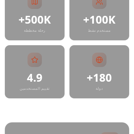
500K+
100K+
مستخدم نشط
رحلة مخططة
4.9
180+
دولة
تقييم المستخدمين