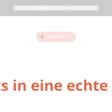
Startseite
Produkt
Entdecken
Unternehmen
So funktioniert's
n Sie Ihre ges
Reels, TikToks 
s in eine echte
ation in Social Media bis zur Bordkarte in 4 einf
ter Social-Media-Reiseplaner macht es mühelos,