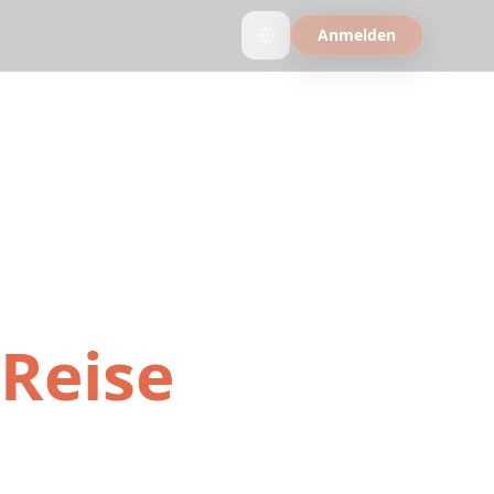
Anmelden
peicherten
&
 Reise
achen Schritten.
 Reisen aus Ihren