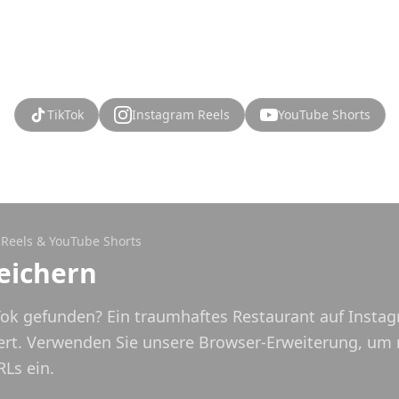
gespeicherten Videos zu planen.
TikTok
Instagram Reels
YouTube Shorts
 Reels & YouTube Shorts
eichern
ok gefunden? Ein traumhaftes Restaurant auf Instag
riert. Verwenden Sie unsere Browser-Erweiterung, um 
RLs ein.