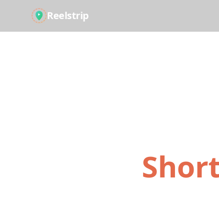
Reelstrip
Verwandel
Short
Von Reiseinspir
Unser KI-gestütz