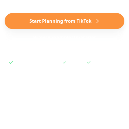
Start Planning from TikTok
Browse Example Itineraries
No subscription required
Free to try
Works instantly
How to Plan a Trip from
TikTok