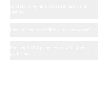
Can I share my TikTok-based itinerary with
friends?
How do I find travel TikToks to plan my trip?
Does the TikTok planner work with other
platforms?