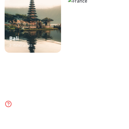
Bali
France
2
itineraries
3
itineraries
TikTok Travel Planner FAQ
Everything you need to know about planning
trips from TikTok