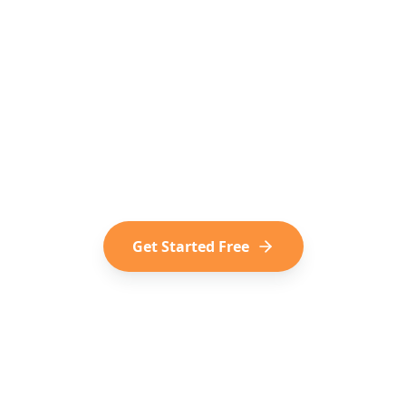
Ready to Turn
TikToks into Trips?
Join thousands of travelers who plan
their trips from viral TikTok content.
Start for free, no subscription
required.
Get Started Free