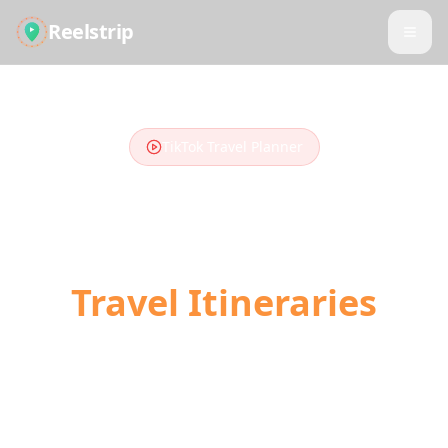
Reelstrip
TikTok Travel Planner
Turn TikTok Videos
into
Travel Itineraries
Stop scrolling, start traveling. Our AI
converts your saved TikTok travel videos into
day-by-day trip plans with locations,
directions, and booking links.