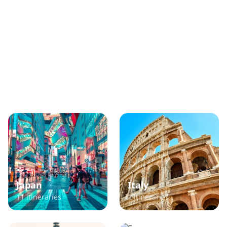
Popular TikTok Travel
Destinations
Explore itineraries curated from viral TikTok
content
Japan
Italy
11
itineraries
1
itineraries