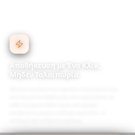
Αποθήκευση με Ένα Κλικ,
Μηδέν Ταλαιπωρία
Βλέπετε ένα Reel που αγαπάτε; Απλά κάντε κλικ
στο κουμπί αποθήκευσης που εμφανίζεται σε
κάθε Instagram Reel. Χωρίς αντιγραφή
συνδέσμων, χωρίς εναλλαγή καρτελών—η
συλλογή σας αυξάνεται αμέσως.