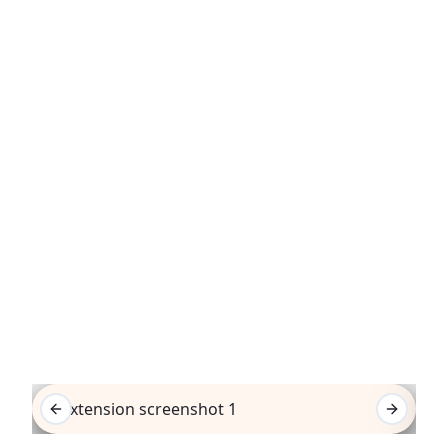
See It In Action
Previous slide
Next sli