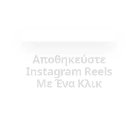
Επέκταση Προγράμματος Περιήγησης
Αποθηκεύστε
Instagram Reels
Με Ένα Κλικ
Αποθηκεύστε αμέσως οποιοδήποτε
Instagram Reel στη συλλογή σας Reelstrip.
Χωρίς αντιγραφή συνδέσμων, χωρίς
χειροκίνητη εισαγωγή—απλά κάντε κλικ και
αποθηκεύστε.