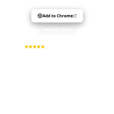
Add to Chrome
View My Reels
4.9
•
5K+ users
•
Free forever