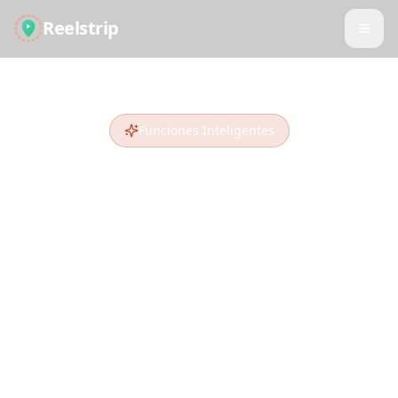
Reelstrip
Funciones Inteligentes
Viaja Más Inteligente,
No Más Duro
Impulsado por IA avanzada e inteligencia de
datos multifuente, ofrecemos experiencias de
viaje auténticas que las guías y planificadores
típicos se pierden.