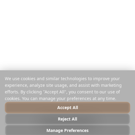
App Móvil
Planificador de Instagram
Extensión
Centro de Ayuda
Empresa
Legal
Nosotros
Privacidad
Empleo
Términos
Prensa
Seguridad
Partners
Política de Cookies
We use cookies and similar technologies to improve your
Contacto
Gestionar Cookies
experience, analyze site usage, and assist with marketing
No Vender ni Compartir
efforts. By clicking "Accept All", you consent to our use of
cookies. You can manage your preferences at any time.
Accept All
© 2025 Reelstrip.
Todos los derechos reservados
Reject All
Photo by
Luca Micheli
on
Unsplash
Manage Preferences