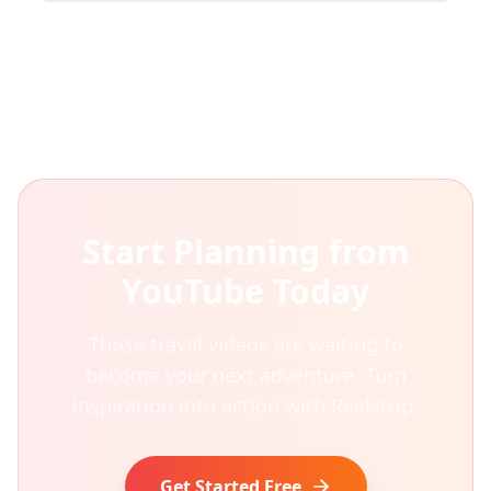
Start Planning from
YouTube Today
Those travel videos are waiting to
become your next adventure. Turn
inspiration into action with Reelstrip.
Get Started Free