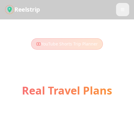
Reelstrip
YouTube Shorts Trip Planner
Turn YouTube Shorts
into
Real Travel Plans
Those travel Shorts and vlogs you've been
watching? Turn them into your next
adventure. Our AI extracts locations and
builds your perfect itinerary.