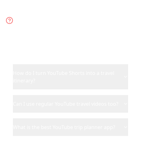
YouTube Trip Planner FAQ
Everything about planning trips from YouTube
Shorts and videos
How do I turn YouTube Shorts into a travel
itinerary?
Can I use regular YouTube travel videos too?
What is the best YouTube trip planner app?