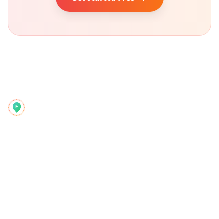
Reelstrip
El planificador de viajes todo en uno para aventureros
modernos
Producto
Descubrir
Funciones
Guías de Viaje
Cómo Funciona
Blog
Pago por Viaje
Comparar