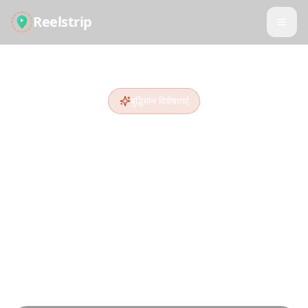
Reelstrip
बुद्धिमान विशेषताएं
समझदारी से यात्रा करें, मेहनत से
नहीं
उन्नत AI और मल्टी-सोर्स डेटा इंटेलिजेंस द्वारा संचालित, हम
प्रामाणिक यात्रा अनुभव प्रदान करते हैं जो गाइडबुक और विशिष्ट
प्लानर्स याद करते हैं।