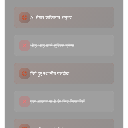
AI-तैयार व्यक्तिगत अनुभव
✕
भीड़-भाड़ वाले टूरिस्ट ट्रैप्स
छिपे हुए स्थानीय पसंदीदा
✕
एक-आकार-सभी-के-लिए सिफारिशें