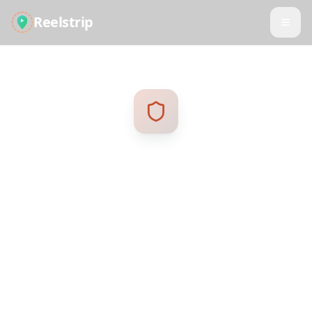
Reelstrip
Bezpieczeństwo
Twoje bezpieczeństwo jest naszym najwyższym
priorytetem. Dowiedz się, jak chronimy Twoje
dane i zapewniamy bezpieczeństwo Twoich
planów podróży.
Ostatnia aktualizacja: styczeń 2025