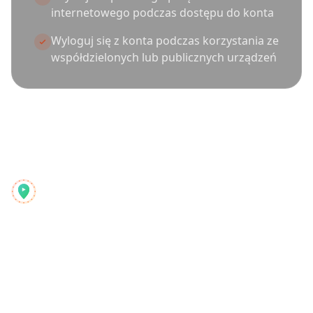
internetowego podczas dostępu do konta
Wyloguj się z konta podczas korzystania ze
współdzielonych lub publicznych urządzeń
Reelstrip
Kompleksowy planer podróży dla nowoczesnych podróżników
Produkt
Odkryj
Funkcje
Przewodniki podróży
Jak to działa
Blog