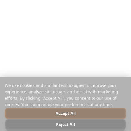
Płać za wyjazd
Porównaj
Aplikacja mobilna
Planer Instagram
Rozszerzenie
Centrum pomocy
Firma
Prawne
O nas
Prywatność
Kariera
Warunki
Prasa
Bezpieczeństwo
Partnerzy
Polityka plików cookie
We use cookies and similar technologies to improve your
Kontakt
Zarządzaj plikami cookie
experience, analyze site usage, and assist with marketing
Nie sprzedawaj ani nie
efforts. By clicking "Accept All", you consent to our use of
udostępniaj
cookies. You can manage your preferences at any time.
Accept All
Reject All
© 2025 Reelstrip.
Wszelkie prawa zastrzeżone