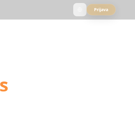
Prijava
 into
s
 into your next
 itinerary.