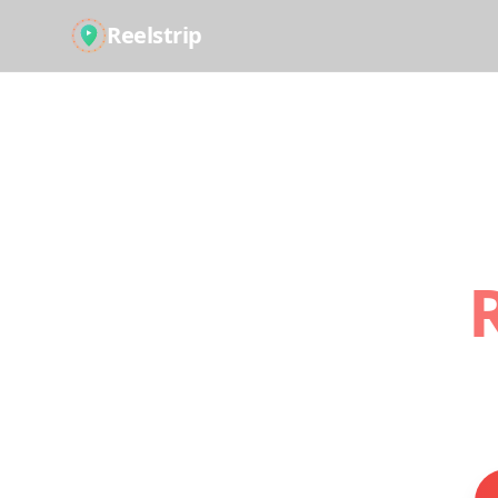
Reelstrip
Turn
Those travel S
adventure.