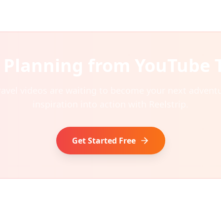
t Planning from YouTube 
ravel videos are waiting to become your next adventu
inspiration into action with Reelstrip.
Get Started Free