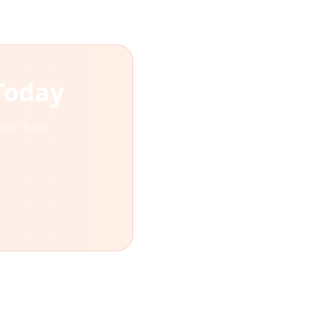
Today
re. Turn