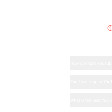
Every
How do I turn YouTube 
Can I use regular You
What is the best YouT