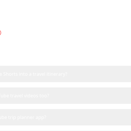
YouTube Trip Planner FA
thing about planning trips from YouTube Shorts and 
Shorts into a travel itinerary?
Tube travel videos too?
ube trip planner app?