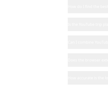
How do I find the bes
Is the YouTube trip pl
Can I combine YouTub
Does the browser ext
How accurate is the l