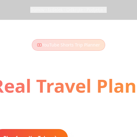
Domov
Izdelek
Odkrijte
Podjetje
YouTube Shorts Trip Planner
 YouTube Shorts
Real Travel Plan
horts and vlogs you've been watching? Turn them
 Our AI extracts locations and builds your perfect