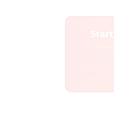
Star
Those t