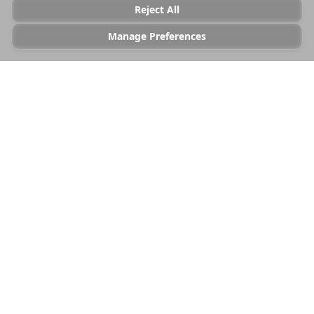
Reject All
Manage Preferences
Твоето вдъхновение
Импортирано от Instagram • Току-що
Синхронизирай нови +