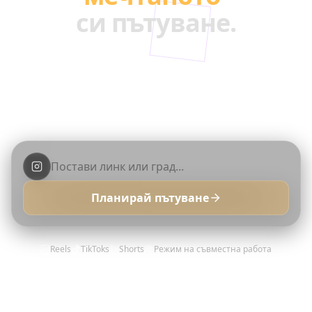
си пътуване.
Вдъхнови се от топ създатели. Превърни
техните най-добри Reels и TikToks в твоя
перфектен маршрут.
Планирай пътуване
Reels
TikToks
Shorts
Режим на съвместна работа