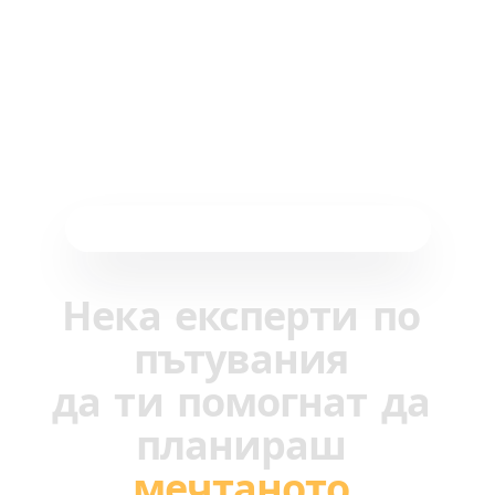
AI-базирано планиране на пътувания
Нека
експерти
по
пътувания
да
ти
помогнат
да
планираш
мечтаното