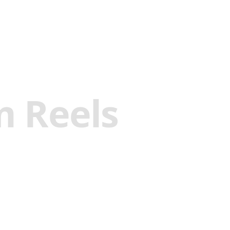
m Reels
и,