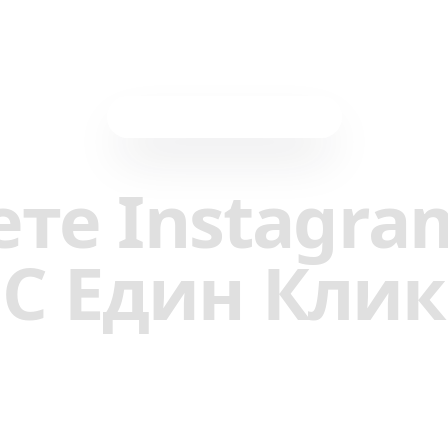
Разширение за браузър
те Instagra
С Един Клик
Моментално запазете всеки Instagram Reel в
олекцията си Reelstrip. Без копиране на връзк
без ръчно въвеждане—просто кликнете и