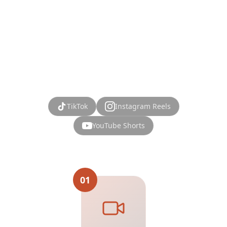
Bordkarte in 4 einfachen Schritten. Unser KI-
gestützter Social-Media-Reiseplaner macht es
mühelos, Reisen aus Ihren gespeicherten Videos
zu planen.
TikTok
Instagram Reels
YouTube Shorts
01