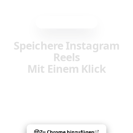
Browser-Erweiterung
Speichere Instagram
Reels
Mit Einem Klick
Speichere sofort jeden Instagram Reel in
deiner Reelstrip-Sammlung. Kein Kopieren
von Links, keine manuelle Eingabe—einfach
klicken und speichern.
Zu Chrome hinzufügen