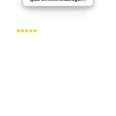
Meine Reels Ansehen
4.9
•
5K+ Nutzer
•
Für immer kostenlos