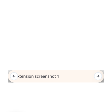
See It In Action
Previous slide
Next sli