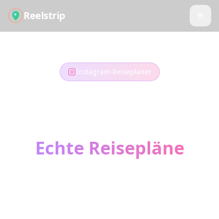
Reelstrip
Instagram-Reiseplaner
Verwandeln Sie
Instagram Reels in
Echte Reisepläne
Diese traumhaften Reise-Reels, die Sie
gespeichert haben? Verwandeln Sie sie in Ihr
nächstes Abenteuer. Unsere KI extrahiert
Standorte und erstellt Ihre perfekte