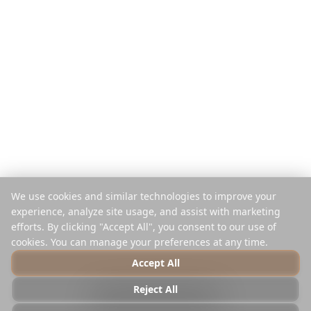
Pro Reise zahlen
Vergleichen
Mobile App
Instagram-Planer
Browser-Erweiterung
Hilfe-Center
Unternehmen
Rechtliches
Über uns
Datenschutz
Karriere
Nutzungsbedingungen
Presse
Sicherheit
Partner
Cookie-Richtlinie
We use cookies and similar technologies to improve your
Kontakt
Cookies verwalten
experience, analyze site usage, and assist with marketing
Nicht verkaufen oder teilen
efforts. By clicking "Accept All", you consent to our use of
cookies. You can manage your preferences at any time.
Accept All
© 2025 Reelstrip.
Alle Rechte vorbehalten
Reject All
Photo by
Luca Micheli
on
Unsplash