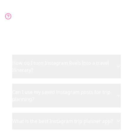
Instagram-Reiseplaner
FAQ
Alles über Reiseplanung von Instagram Reels
How do I turn Instagram Reels into a travel
itinerary?
Can I use my saved Instagram posts for trip
planning?
What is the best Instagram trip planner app?