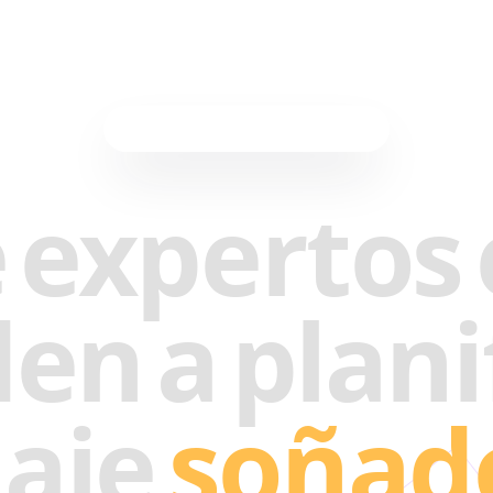
Planificación de Viajes con IA
e
expertos
den
a
plani
iaje
soñad