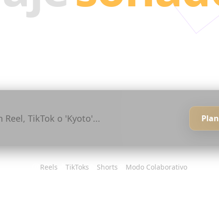
 con los mejores creadores. Convertí sus Reels y 
tu itinerario perfecto.
Plan
Reels
TikToks
Shorts
Modo Colaborativo