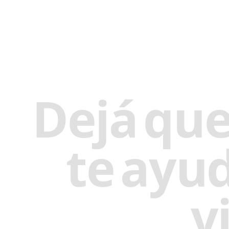
Dejá
qu
te
ayu
v