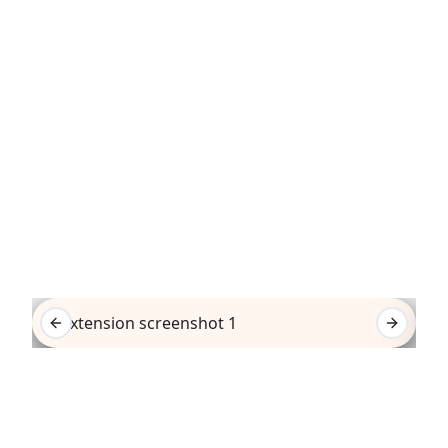
See It In Action
Previous slide
Next sli