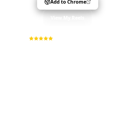
Add to Chrome
View My Reels
4.9
•
5K+ users
•
Free forever