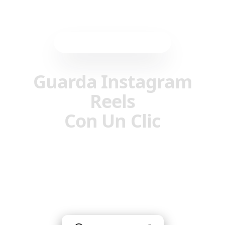
Extensión del Navegador
Guarda Instagram
Reels
Con Un Clic
Guarda instantáneamente cualquier
Instagram Reel en tu colección Reelstrip. Sin
copiar enlaces, sin entrada manual—solo haz
clic y guarda.