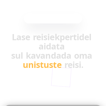
AI-toega reisiplaneerimine
Lase
reisiekpertidel
aidata
sul
kavandada
oma
unistuste
reisi.
Ammuta inspiratsiooni tipp-loojatelt. Muuda
nende parimad Reelsid ja TikTokid oma täiuslikuks
reisikavaks.