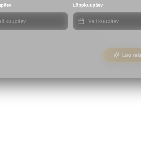
upäev
Lõppkuupäev
ali kuupäev
Vali kuupäev
Loo rei
Reels
TikTokid
Shorts
Koostöörežiim