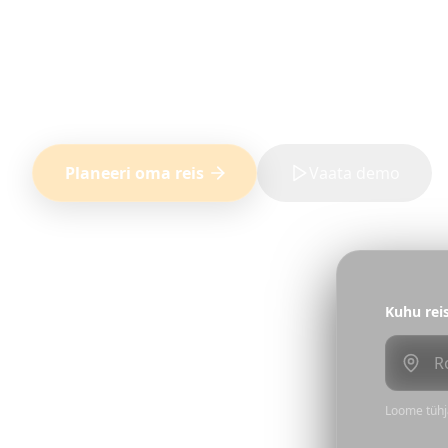
Saa kõik premium-funktsioonid iga planeeritu
varjatud tasusid — maksa vaid siis, kui vajad
Kõik funktsioonid hinna sees
Ei mingeid korduvaid tasusid
Planeeri oma reis
Vaata demo
Kuhu rei
Loome tühja