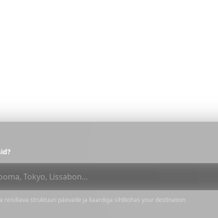
d reisi jaoks. Ei mingeid tellimusi ega
.
unistuste reis
eSIM-i hinnaga.
Lihtsam alustada
sid?
 reisikava struktuuri päevade ja kaardiga sihtkohas your destination