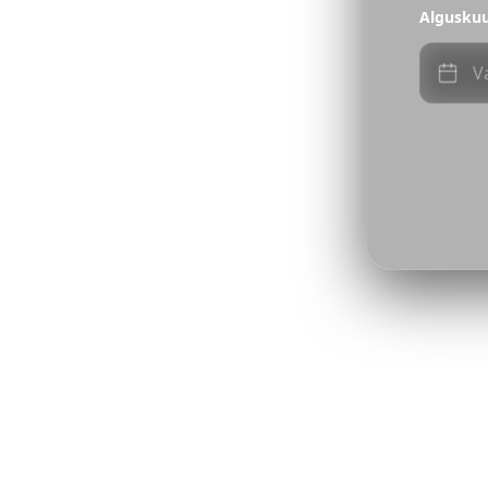
Algusku
V