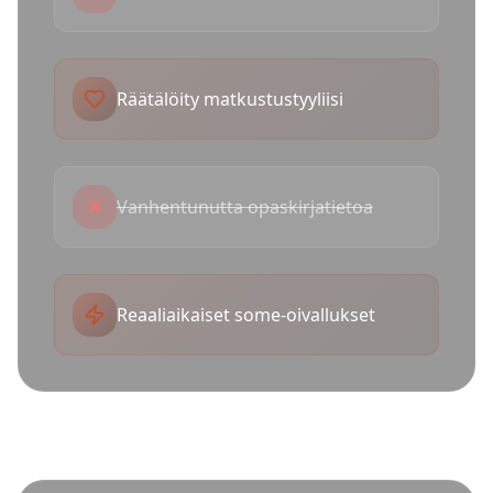
Räätälöity matkustustyyliisi
✕
Vanhentunutta opaskirjatietoa
Reaaliaikaiset some-oivallukset