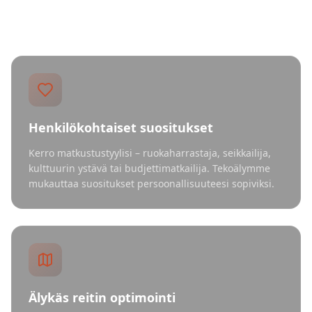
Kaikki mitä tarvitset
Henkilökohtaiset suositukset
Kerro matkustustyylisi – ruokaharrastaja, seikkailija,
kulttuurin ystävä tai budjettimatkailija. Tekoälymme
mukauttaa suositukset persoonallisuuteesi sopiviksi.
Älykäs reitin optimointi