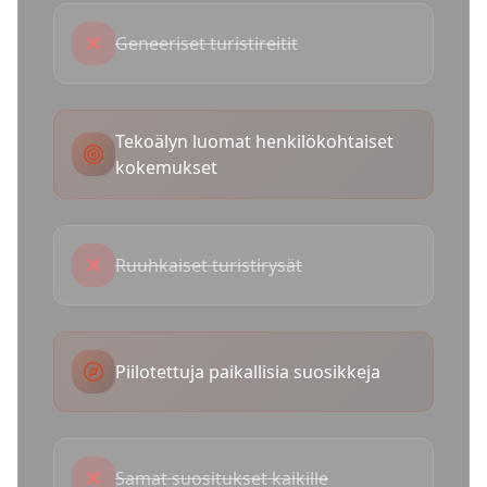
✕
Geneeriset turistireitit
Tekoälyn luomat henkilökohtaiset
kokemukset
✕
Ruuhkaiset turistirysät
Piilotettuja paikallisia suosikkeja
✕
Samat suositukset kaikille