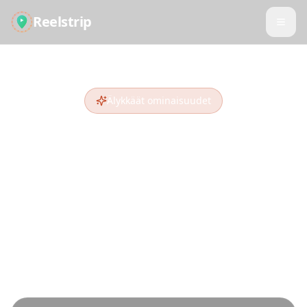
Reelstrip
Älykkäät ominaisuudet
Matkusta fiksummin
Kehittyneen tekoälyn ja monilähteisen datan
avulla tarjoamme aitoja matkakokemuksia,
jotka jäävät matkaoppailta ja tavallisilta
suunnittelijoilta huomaamatta.