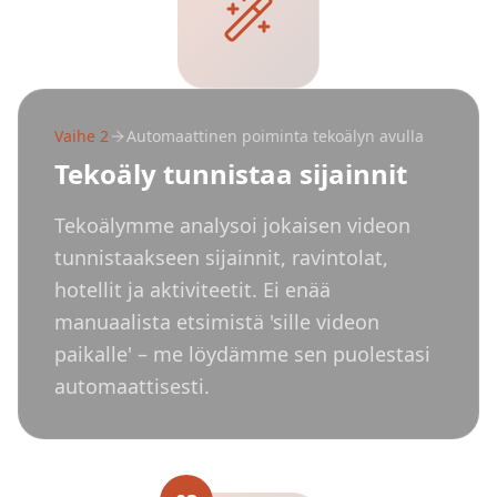
Vaihe
2
Automaattinen poiminta tekoälyn avulla
Tekoäly tunnistaa sijainnit
Tekoälymme analysoi jokaisen videon
tunnistaakseen sijainnit, ravintolat,
hotellit ja aktiviteetit. Ei enää
manuaalista etsimistä 'sille videon
paikalle' – me löydämme sen puolestasi
automaattisesti.