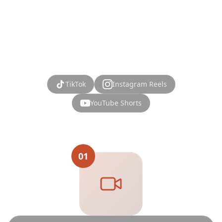
matkojen luomisesta vaivatonta tallennettujen
videoiden avulla.
TikTok
Instagram Reels
YouTube Shorts
01