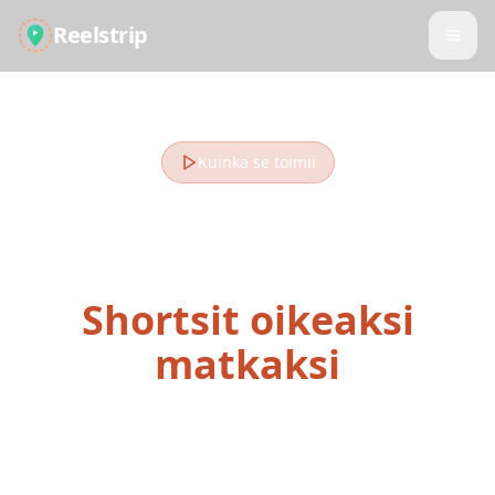
Reelstrip
Kuinka se toimii
Muuta tallennetut
Reelsit, TikTokit &
Shortsit oikeaksi
matkaksi
Somen matkainspiraatiosta lentolippuun
neljässä yksinkertaisessa vaiheessa.
Tekoälypohjainen suunnittelijamme tekee