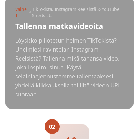
Vaihe
TikTokista, Instagram Reelsistä & YouTube
1
Shortsista
Tallenna matkavideoita
Löysitkö piilotetun helmen TikTokista?
Unelmiesi ravintolan Instagram
Reelsistä? Tallenna mikä tahansa video,
joka inspiroi sinua. Käytä
selainlaajennustamme tallentaaksesi
yhdellä klikkauksella tai liitä videon URL
suoraan.
02