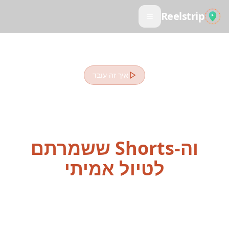
Reelstrip
איך זה עובד
הפכו את ה-Reels, ה-
TikToks
וה-Shorts ששמרתם
לטיול אמיתי
מהשראה ברשתות החברתיות לכרטיס עלייה למטוס ב-4
צעדים פשוטים. מתכנן הטיולים שלנו המבוסס AI הופך
את תכנון הטיול מהסרטונים שלכם לקלי קלות.