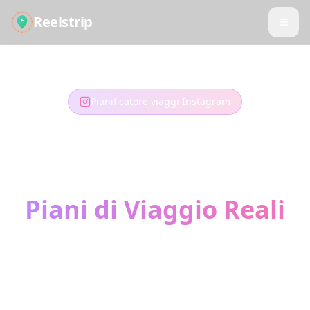
Reelstrip
Pianificatore viaggi Instagram
Trasforma Instagram
Reels in
Piani di Viaggio Reali
Quei Reels di viaggio da sogno che hai
salvato? Trasformali nella tua prossima
avventura. La nostra IA estrae le posizioni e
costruisce il tuo itinerario perfetto.