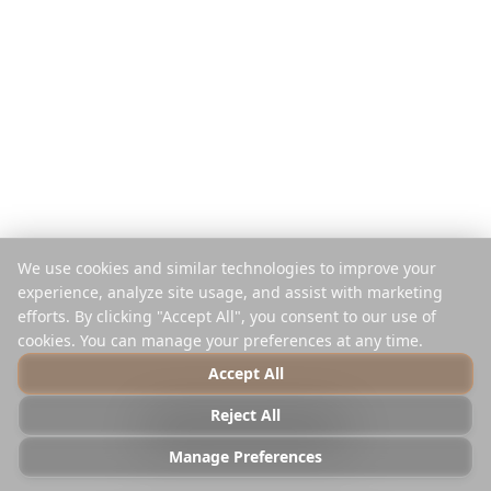
App Mobile
Pianificatore Instagram
Estensione
Centro Assistenza
Azienda
Legale
Chi Siamo
Privacy
Carriere
Termini
Stampa
Sicurezza
Partner
Politica sui Cookie
We use cookies and similar technologies to improve your
Contatti
Gestisci Cookie
experience, analyze site usage, and assist with marketing
Non Vendere o Condividere
efforts. By clicking "Accept All", you consent to our use of
cookies. You can manage your preferences at any time.
Accept All
© 2025 Reelstrip.
Tutti i diritti riservati
Reject All
Photo by
Luca Micheli
on
Unsplash
Manage Preferences