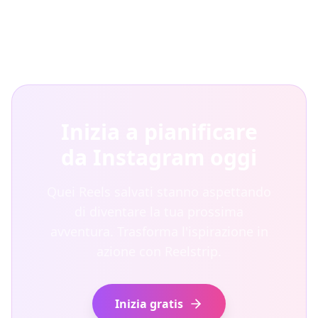
Inizia a pianificare
da Instagram oggi
Quei Reels salvati stanno aspettando
di diventare la tua prossima
avventura. Trasforma l'ispirazione in
azione con Reelstrip.
Inizia gratis