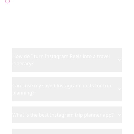
Instagram
Tutto sulla pianificazione viaggi da Instagram
Reels
How do I turn Instagram Reels into a travel
itinerary?
Can I use my saved Instagram posts for trip
planning?
What is the best Instagram trip planner app?