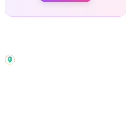
Reelstrip
Il pianificatore di viaggi tutto-in-uno per avventurieri
moderni
Prodotto
Scopri
Funzionalità
Guide di Viaggio
Come Funziona
Blog
Paga per Viaggio
Confronta