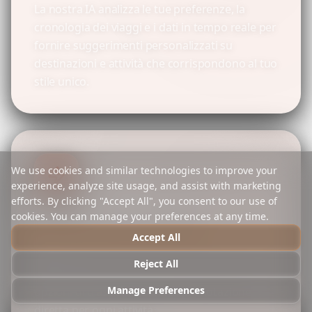
La nostra IA analizza le tue preferenze, la
cronologia dei viaggi e i dati in tempo reale per
fornire suggerimenti personalizzati su
destinazioni e attività che corrispondono al tuo
stile unico.
We use cookies and similar technologies to improve your
experience, analyze site usage, and assist with marketing
efforts. By clicking "Accept All", you consent to our use of
cookies. You can manage your preferences at any time.
Itinerario Istantaneo
Accept All
Genera itinerari completi giorno per giorno in
Reject All
pochi secondi. Ottieni tempistiche dettagliate,
Manage Preferences
opzioni di trasporto e link di prenotazione
diretta per ogni attività.