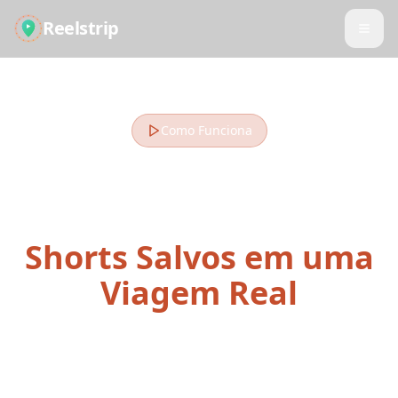
Reelstrip
Como Funciona
Transforme Seus Reels,
TikToks e
Shorts Salvos em uma
Viagem Real
Da inspiração de viagem nas redes sociais ao
cartão de embarque em 4 passos simples.
Nosso planejador de viagens via redes sociais