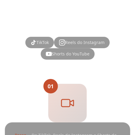
impulsionado por IA torna tudo sem esforço.
TikTok
Reels do Instagram
Shorts do YouTube
01