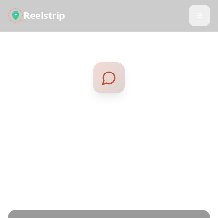
Reelstrip
Entrar em Contacto
Tem perguntas sobre o Reelstrip? Adoraríamos
ouvir de si. Envie-nos uma mensagem e
responderemos o mais rápido possível.