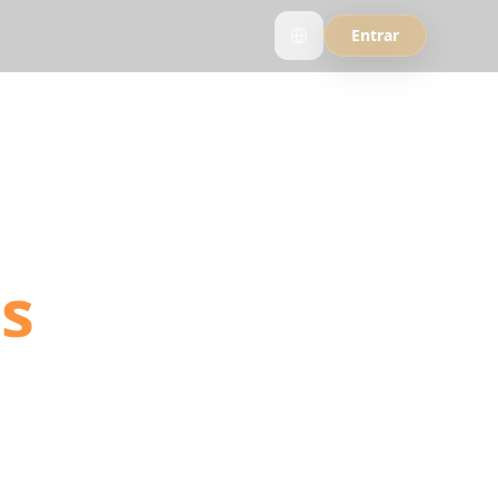
Entrar
 into
es
travel videos into
ng links.