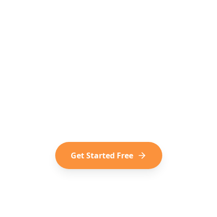
dy to Turn TikToks into Tr
s of travelers who plan their trips from viral TikTok 
for free, no subscription required.
Get Started Free