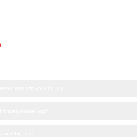
TikTok Travel Planner F
ything you need to know about planning trips from T
ideos into a travel itinerary?
k travel planner app?
 saved TikToks?