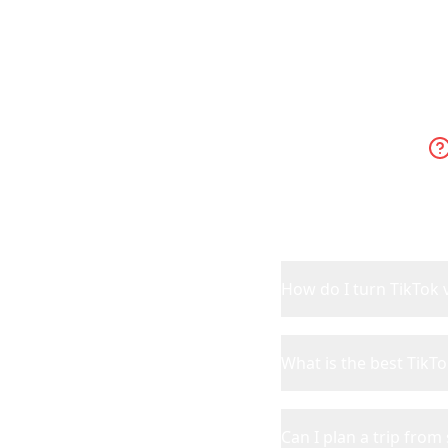
Ever
How do I turn TikTok v
What is the best TikTo
Can I plan a trip from