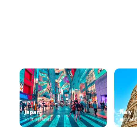
Popu
Japan
Italy
11
itineraries
1
itinera