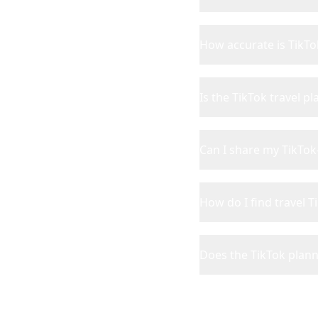
How accurate is TikTo
Is the TikTok travel p
Can I share my TikTok-
How do I find travel T
Does the TikTok plann