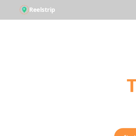
Reelstrip
Turn
T
Stop scrolling, s
day-by-d