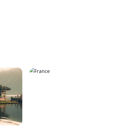
tions
France
3
itineraries