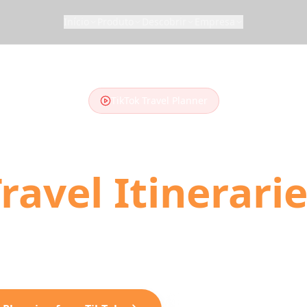
Início
Produto
Descobrir
Empresa
TikTok Travel Planner
 TikTok Videos
ravel Itinerari
tart traveling. Our AI converts your saved TikTok 
ay trip plans with locations, directions, and booki