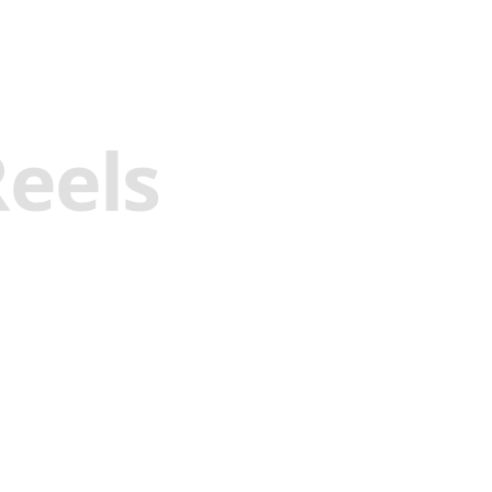
eels
n