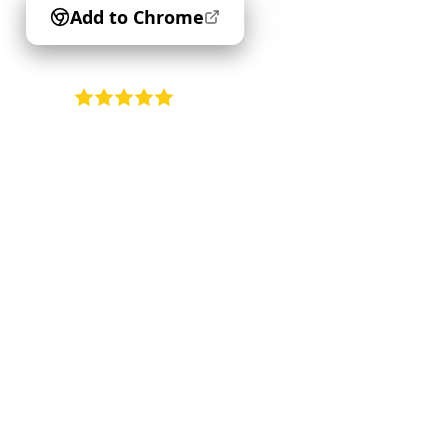
Add to Chrome
View My Reels
4.9
•
5K+ users
•
Free forever