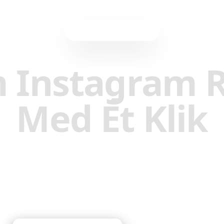
Browser-udvidelse
 Instagram R
Med Ét Klik
Gem øjeblikkeligt enhver Instagram Reel til din
Reelstrip-samling. Ingen kopiering af links, inge
manuel indtastning—bare klik og gem.