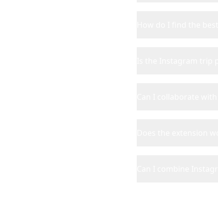
How do I find the bes
Is the Instagram trip 
Can I collaborate wit
Does the extension w
Can I combine Instagr