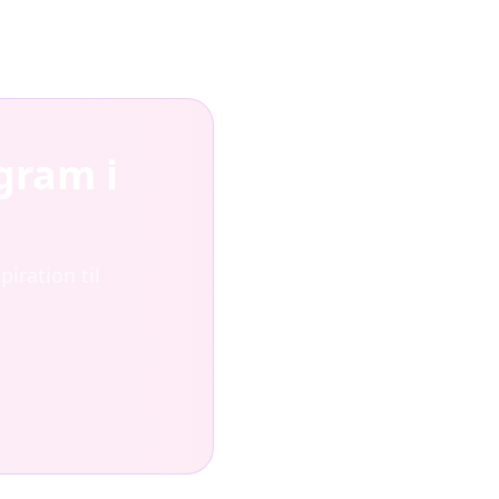
gram i
iration til