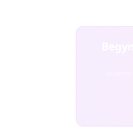
Begyn
De gemte R