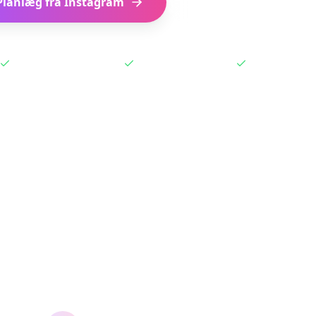
Planlæg fra Instagram
Hent browserudvidels
Virker med gemte Reels
Udvidelse med ét klik
Gratis at start
to Plan a Trip from Inst
our Instagram inspiration into actionable travel plan