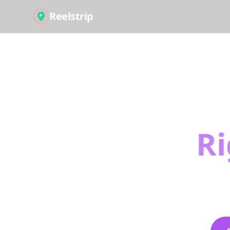
Reelstrip
Omdan
Ri
De drømmende re
AI u