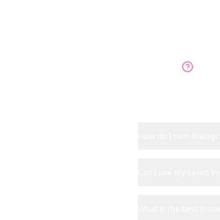
In
How do I turn Instagra
Can I use my saved In
What is the best Inst