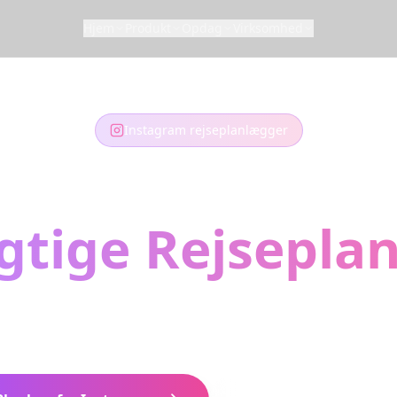
Hjem
Produkt
Opdag
Virksomhed
Instagram rejseplanlægger
 Instagram Ree
gtige Rejsepla
jse-Reels, du har gemt? Omdan dem til dit næst
dtrækker placeringer og bygger din perfekte rejse