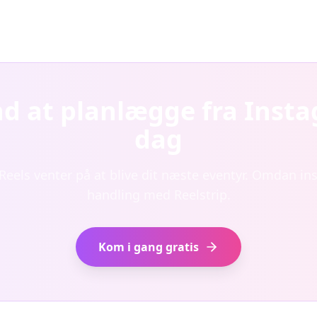
d at planlægge fra Insta
dag
eels venter på at blive dit næste eventyr. Omdan insp
handling med Reelstrip.
Kom i gang gratis