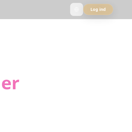
Log ind
ls til
ner
e eventyr. Vores
rute.