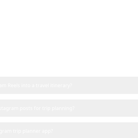
stagram Rejseplanlægger
Alt om rejseplanlægning fra Instagram Reels
m Reels into a travel itinerary?
stagram posts for trip planning?
agram trip planner app?