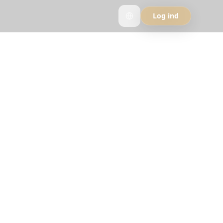
Log ind
trip
lanlægningsapps.
ehov.
pIt