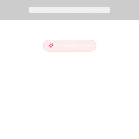
Hjem
Produkt
Opdag
Virksomhed
Sammenligninger
menlign Reels
lstrip klarer sig sammenlignet med andre rejsep
 det bedste alternativ til dine rejseplanlægningsb
Reelstrip vs
Tri