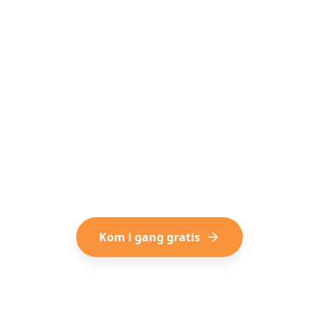
Klar til at prøve Reelstrip?
l rejsende, der planlægger rejser fra TikTok og Instag
Gratis at starte, intet abonnement krævet.
Kom i gang gratis