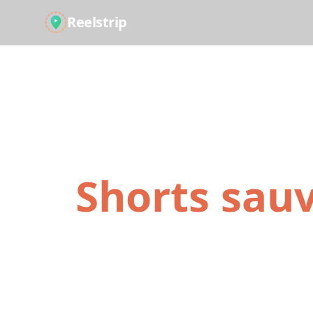
Reelstrip
Transform
Shorts sau
De l'inspirati
étapes simples. N
rend ça sans eff