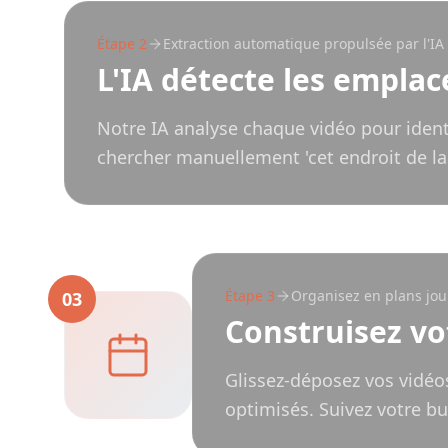
Étape
2
Extraction automatique propulsée par l'IA
L'IA détecte les empla
Notre IA analyse chaque vidéo pour identi
chercher manuellement 'cet endroit de la
Étape
3
Organisez en plans jou
03
Construisez vot
Glissez-déposez vos vidéo
optimisés. Suivez votre b