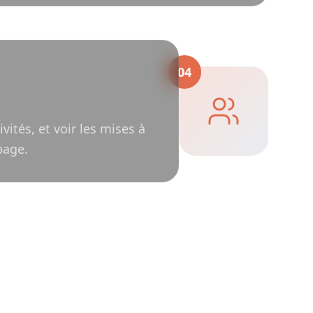
04
vités, et voir les mises à
page.