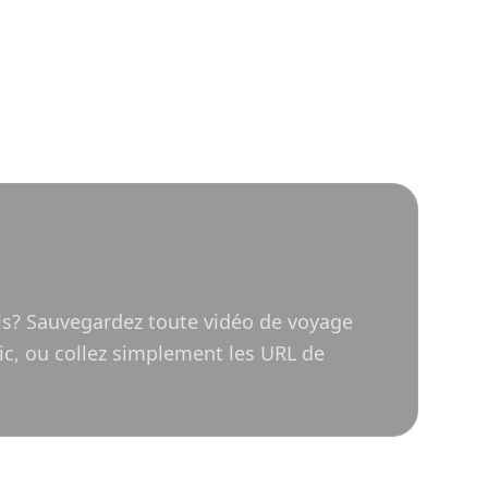
ls? Sauvegardez toute vidéo de voyage
lic, ou collez simplement les URL de