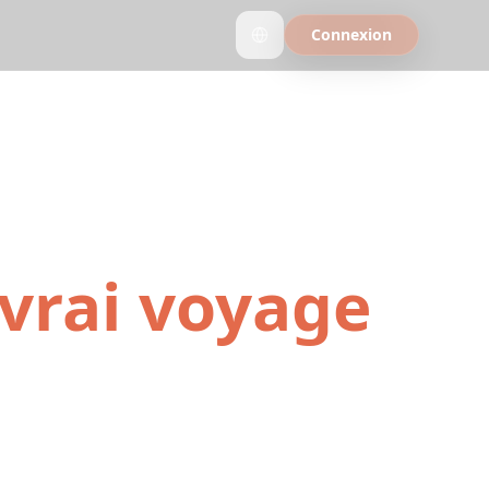
Connexion
TikToks et
vrai voyage
barquement en 4
 propulsé par l'IA
éos sauvegardées.