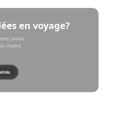
dées en voyage?
erez jamais.
us inspire
lités