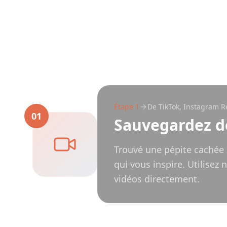
Étape
1
De TikTok, Instagram R
01
Sauvegardez d
Trouvé une pépite cachée 
qui vous inspire. Utilisez
vidéos directement.