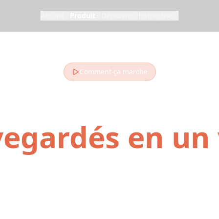
Accueil
Produit
Découvrir
Entreprise
Comment ça marche
ez vos Reels, 
vegardés en un 
on voyage sur les médias sociaux à la carte d'em
otre planificateur de voyage des médias sociaux
ort de planifier des voyages à partir de vos vid