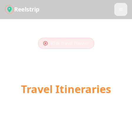
Reelstrip
TikTok Travel Planner
Turn TikTok Videos
into
Travel Itineraries
Stop scrolling, start traveling. Our AI
converts your saved TikTok travel videos into
day-by-day trip plans with locations,
directions, and booking links.