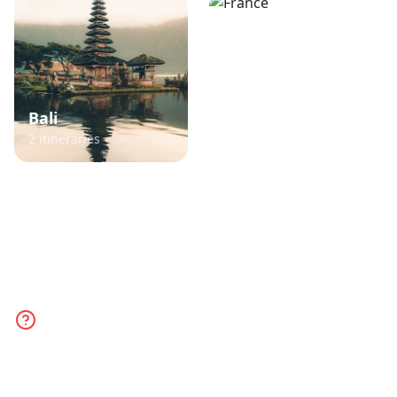
Bali
France
2
itineraries
3
itineraries
TikTok Travel Planner FAQ
Everything you need to know about planning
trips from TikTok