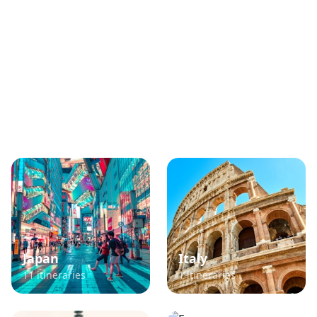
Popular TikTok Travel
Destinations
Explore itineraries curated from viral TikTok
content
Japan
Italy
11
itineraries
1
itineraries