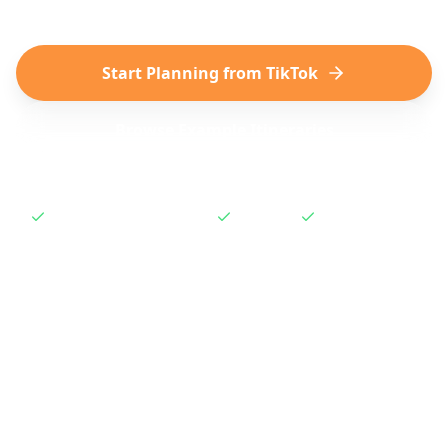
Start Planning from TikTok
Browse Example Itineraries
No subscription required
Free to try
Works instantly
How to Plan a Trip from
TikTok