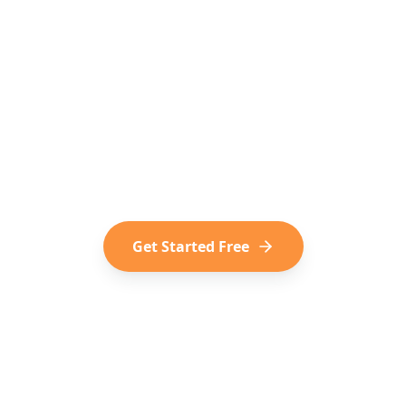
Ready to Turn
TikToks into Trips?
Join thousands of travelers who plan
their trips from viral TikTok content.
Start for free, no subscription
required.
Get Started Free