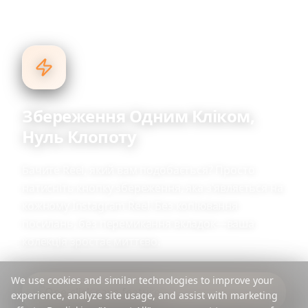
Збереження Одним Кліком,
Нуль Клопоту
Бачите Reel, який вам подобається? Просто
натисніть кнопку збереження, яка з'являється на
кожному Instagram Reel. Без копіювання
посилань, без перемикання вкладок—ваша
колекція зростає миттєво.
We use cookies and similar technologies to improve your
experience, analyze site usage, and assist with marketing