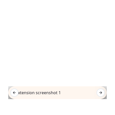
See It In Action
Previous slide
Next sli