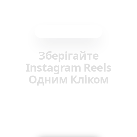
Розширення браузера
Зберігайте
Instagram Reels
Одним Кліком
Миттєво зберігайте будь-який Instagram
Reel у свою колекцію Reelstrip. Без
копіювання посилань, без ручного
введення—просто натисніть і збережіть.