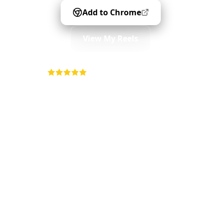
Add to Chrome
View My Reels
4.9
•
5K+ users
•
Free forever