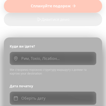
Сплануйте подорож
Дивитися демо
Куди ви їдете?
Ми створимо порожню структуру маршруту з днями та
картою your destination
Дата початку
Оберіть дату