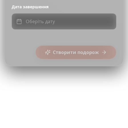
Дата завершення
Оберіть дату
Створити подорож
Reels
TikToks
Shorts
Режим співпраці