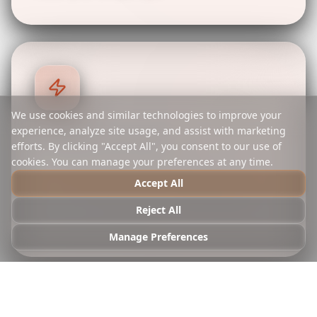
We use cookies and similar technologies to improve your
experience, analyze site usage, and assist with marketing
Instant Itinerary
efforts. By clicking "Accept All", you consent to our use of
cookies. You can manage your preferences at any time.
Generate comprehensive day-by-day
Accept All
itineraries in seconds. Get detailed timing,
transportation options, and direct booking
Reject All
links for every activity.
Manage Preferences