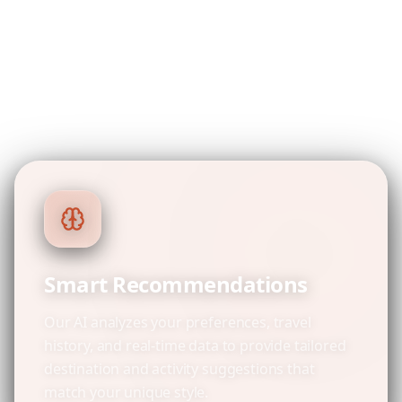
When you pay per trip, you get everything. No
feature gates, no premium tiers—just complete
access to our AI-powered planning tools for
each journey you create.
Smart Recommendations
Our AI analyzes your preferences, travel
history, and real-time data to provide tailored
destination and activity suggestions that
match your unique style.