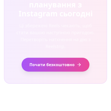
планування з
Instagram сьогодні
Ці збережені Reels чекають, щоб
стати вашою наступною пригодою.
Перетворіть натхнення на дію з
Reelstrip.
Почати безкоштовно