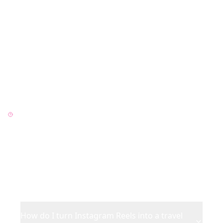
Поширені запитання -
Планувальник
подорожей Instagram
Все про планування подорожей з Instagram
Reels
How do I turn Instagram Reels into a travel