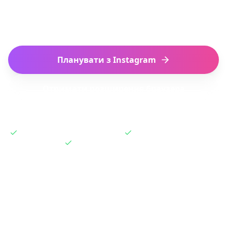
наступну пригоду. Наш ШІ витягує локації
та будує ваш ідеальний маршрут.
Планувати з Instagram
Отримати розширення браузера
Працює зі збереженими Reels
Розширення в один клік
Безкоштовно для початку