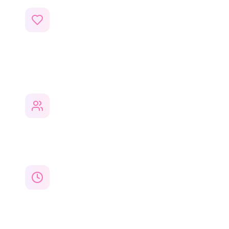
Зберігайте те, що вам
подобається
Будуйте подорожі з контенту, який
дійсно вас надихає, а не із загальних
рекомендацій.
Плануйте з друзями
Запросіть супутників подорожі
долучити свої улюблені Reels і
планувати разом.
Ефективні маршрути
ШІ оптимізує ваш денний розклад,
щоб ви витрачали менше часу на
переміщення між місцями.