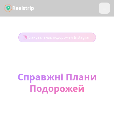
Reelstrip
Планувальник подорожей Instagram
Перетворіть
Instagram Reels на
Справжні Плани
Подорожей
Ті мрійливі туристичні Reels, які ви
зберігали? Перетворіть їх на свою