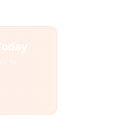
Today
re. Turn