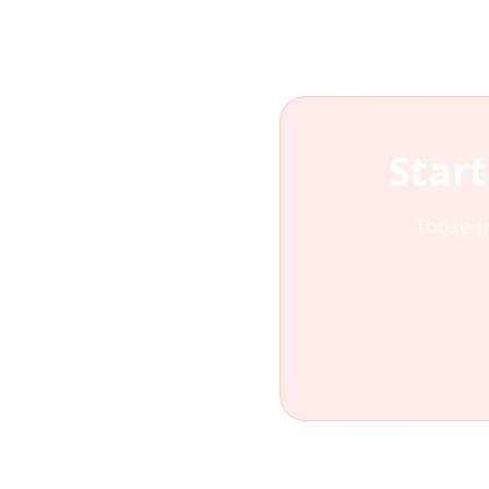
Star
Those t