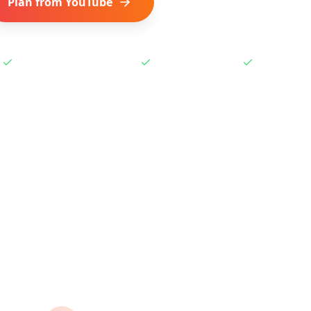
Plan from YouTube
Get Browser Extension
Works with Shorts & Videos
One-click extension
Free to start
 to Plan a Trip from You
travel vlogs and Shorts into actionable travel plans