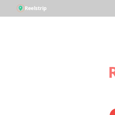
Reelstrip
Turn
Those travel S
adventure.