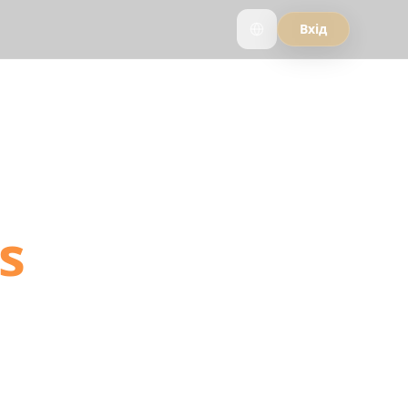
Вхід
 into
s
 into your next
 itinerary.