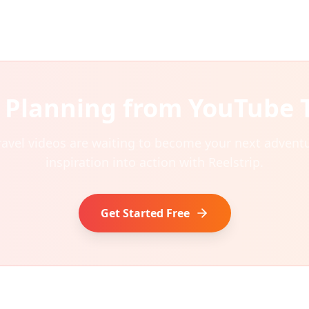
t Planning from YouTube 
ravel videos are waiting to become your next adventu
inspiration into action with Reelstrip.
Get Started Free