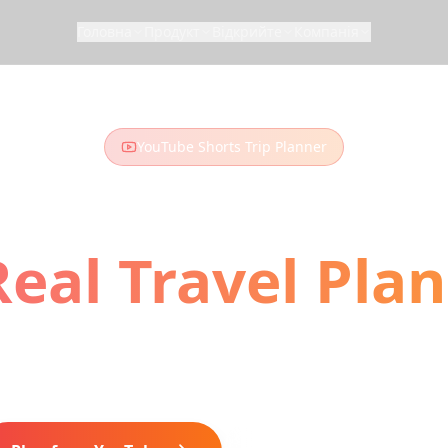
Головна
Продукт
Відкрийте
Компанія
YouTube Shorts Trip Planner
 YouTube Shorts
Real Travel Plan
horts and vlogs you've been watching? Turn them
 Our AI extracts locations and builds your perfect