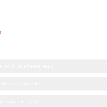
YouTube Trip Planner FA
thing about planning trips from YouTube Shorts and 
Shorts into a travel itinerary?
Tube travel videos too?
ube trip planner app?