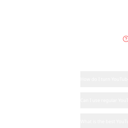
Every
How do I turn YouTube 
Can I use regular You
What is the best YouT