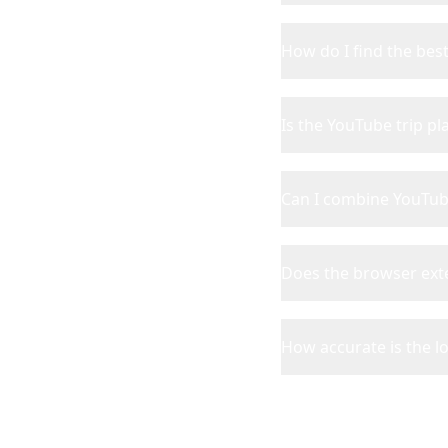
How do I find the bes
Is the YouTube trip pl
Can I combine YouTub
Does the browser ext
How accurate is the l