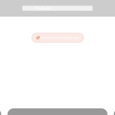
Inicio
Producto
Descubrir
Empresa
Funciones Inteligentes
 Inteligente, N
 IA avanzada e inteligencia de datos multi-fuen
 de viaje auténticas que las guías y planificador
encuentran.