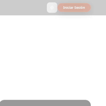
Iniciar Sesión
o Más Duro
te, entregamos
es típicos no