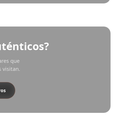
uténticos?
ares que
 visitan.
ros