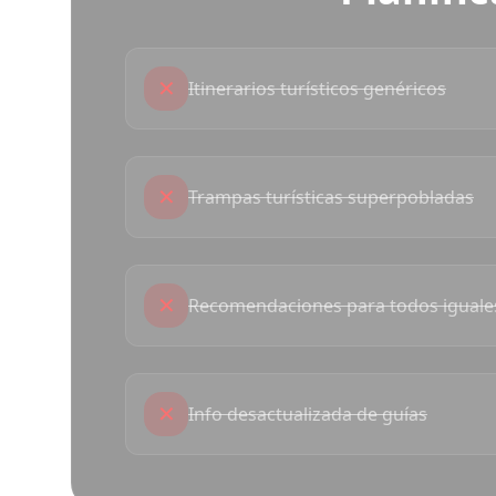
✕
Itinerarios turísticos genéricos
✕
Trampas turísticas superpobladas
✕
Recomendaciones para todos iguale
✕
Info desactualizada de guías