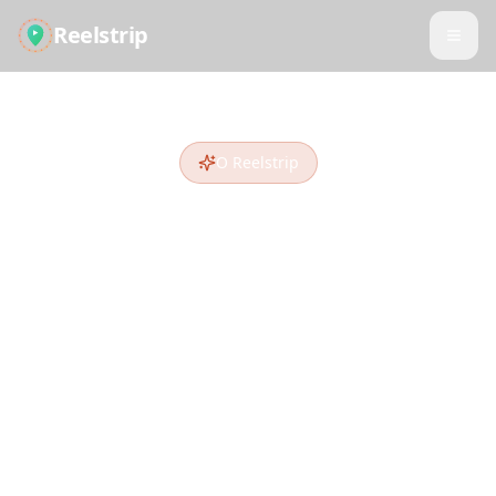
Reelstrip
О Reelstrip
Превращаем
вдохновение в
приключение
Мы переосмысливаем планирование
путешествий для поколения соцсетей. Ваши
сохранённые Reels, TikTok и Shorts
заслуживают стать реальными