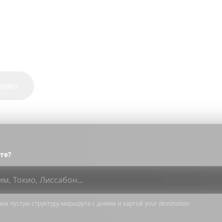
и. Без подписок, без скрытых
.
идеальную поездку
по цене eSIM.
кий порог входа
демо
те?
м пустую структуру маршрута с днями и картой your destination