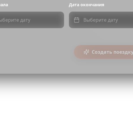
чала
Дата окончания
ыберите дату
Выберите дату
Создать поездк
Reels
TikTok
Shorts
Совместный режим