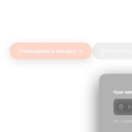
Все премиум-функции для каждой поездк
платежей — платите только когда нужно
Все функции включены
Без ежемесячных платежей
Низ
Спланировать поездку
Смотреть 
Куда еде
Мы создади