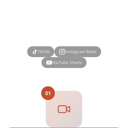
талона за 4 простых шага. Наш ИИ-
планировщик делает создание поездок из
сохранённых видео простым.
TikTok
Instagram Reels
YouTube Shorts
01