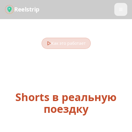
Reelstrip
Как это работает
Превратите
сохранённые Reels,
TikTok и
Shorts в реальную
поездку
От вдохновения в соцсетях до посадочного